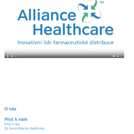
O nás
Proč k nám
Proč k nám
Ze života Alliance Healthcare