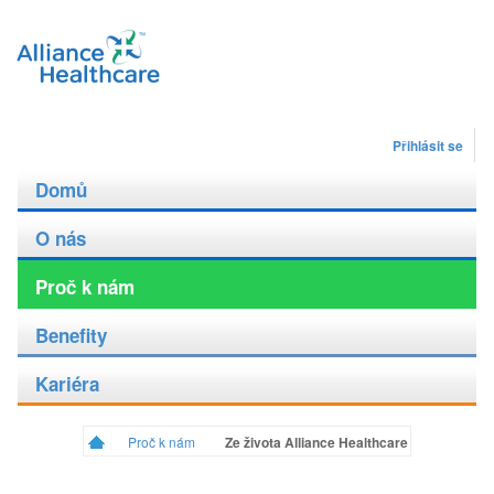
Přihlásit se
Domů
O nás
Proč k nám
Benefity
Kariéra
Proč k nám
Ze života Alliance Healthcare