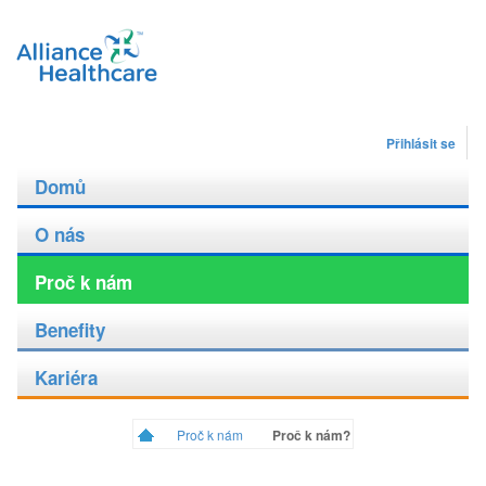
Přihlásit se
Domů
O nás
Proč k nám
Benefity
Kariéra
Proč k nám
Proč k nám?